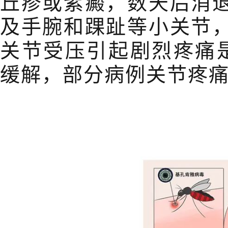
丘疹或紫癜，数天后消
及手腕和踝趾等小关节
关节受压引起剧烈疼痛
缓解，部分病例关节疼