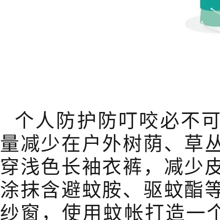
个人防护防叮咬必不
量减少在户外树荫、草
穿浅色长袖衣裤，减少
涂抹含避蚊胺、驱蚊酯
纱窗，使用蚊帐打造一个