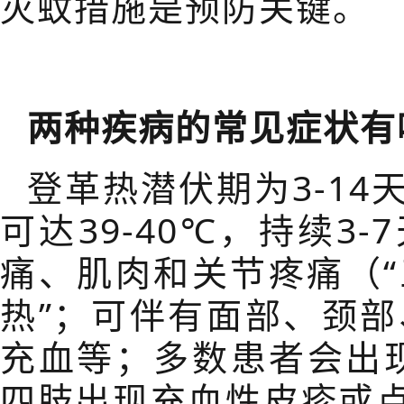
灭蚊措施是预防关键。
两种疾病的常见症状有
登革热潜伏期为
3-14
可达
39-40℃
，持续
3-7
痛、肌肉和关节疼痛（“
热
”
；可伴有面部、颈部
充血等；多数患者会出
四肢出现充血性皮疹或