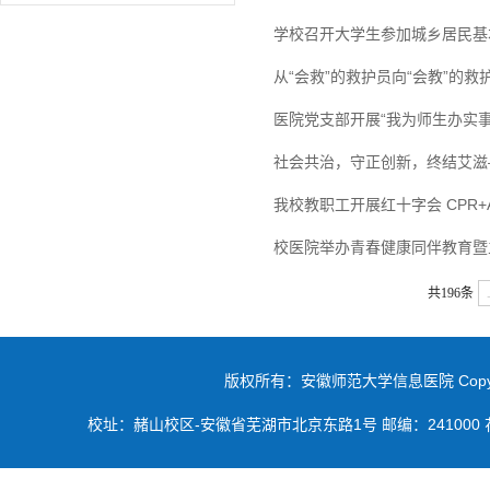
学校召开大学生参加城乡居民基
从“会救”的救护员向“会教”的救
医院党支部开展“我为师生办实事
社会共治，守正创新，终结艾滋
我校教职工开展红十字会 CPR+
校医院举办青春健康同伴教育暨
共196条
版权所有：安徽师范大学信息医院 Copyright 2019 
校址：赭山校区-安徽省芜湖市北京东路1号 邮编：241000 花津